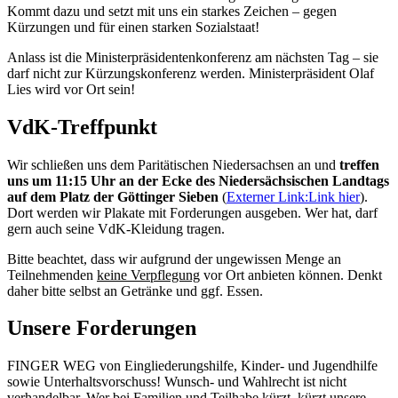
Kommt dazu und setzt mit uns ein starkes Zeichen – gegen
Kürzungen und für einen starken Sozialstaat!
Anlass ist die Ministerpräsidentenkonferenz am nächsten Tag – sie
darf nicht zur Kürzungskonferenz werden. Ministerpräsident Olaf
Lies wird vor Ort sein!
VdK-Treffpunkt
Wir schließen uns dem Paritätischen Niedersachsen an und
treffen
uns um 11:15 Uhr an der Ecke des Niedersächsischen Landtags
auf dem Platz der Göttinger Sieben
(
Externer Link:
Link hier
).
Dort werden wir Plakate mit Forderungen ausgeben. Wer hat, darf
gern auch seine VdK-Kleidung tragen.
Bitte beachtet, dass wir aufgrund der ungewissen Menge an
Teilnehmenden
keine Verpflegung
vor Ort anbieten können. Denkt
daher bitte selbst an Getränke und ggf. Essen.
Unsere Forderungen
FINGER WEG von Eingliederungshilfe, Kinder- und Jugendhilfe
sowie Unterhaltsvorschuss! Wunsch- und Wahlrecht ist nicht
verhandelbar. Wer bei Familien und Teilhabe kürzt, kürzt unsere