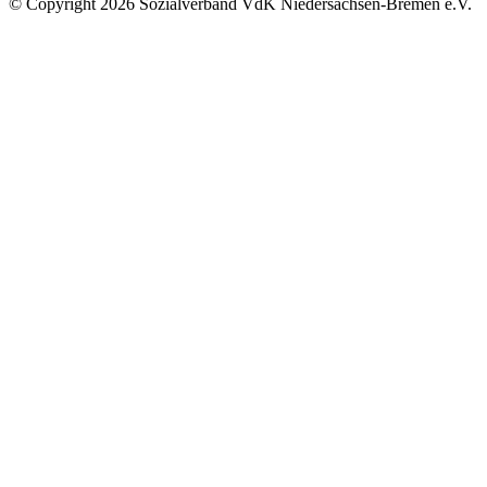
©
Copyright
2026 Sozialverband VdK Niedersachsen-Bremen e.V.